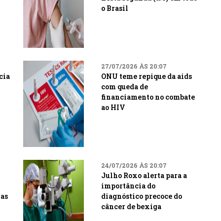
o Brasil
27/07/2026 ÀS 20:07
cia
ONU teme repique da aids
com queda de
financiamento no combate
ao HIV
24/07/2026 ÀS 20:07
Julho Roxo alerta para a
importância do
ias
diagnóstico precoce do
câncer de bexiga