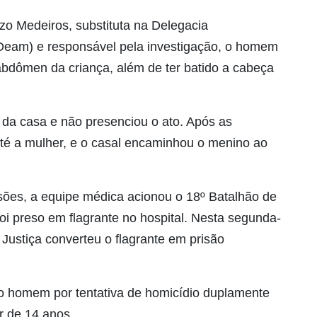
o Medeiros, substituta na Delegacia
Deam) e responsável pela investigação, o homem
 abdômen da criança, além de ter batido a cabeça
da casa e não presenciou o ato. Após as
até a mulher, e o casal encaminhou o menino ao
esões, a equipe médica acionou o 18º Batalhão de
foi preso em flagrante no hospital. Nesta segunda-
a Justiça converteu o flagrante em prisão
ar o homem por tentativa de homicídio duplamente
or de 14 anos.