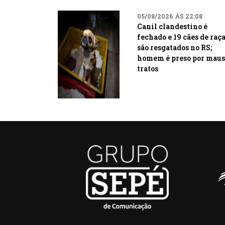
05/08/2026 ÀS 22:08
Canil clandestino é
fechado e 19 cães de raç
são resgatados no RS;
homem é preso por maus
tratos