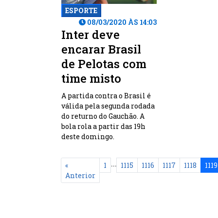
ESPORTE
08/03/2020 ÀS 14:03
Inter deve
encarar Brasil
de Pelotas com
time misto
A partida contra o Brasil é
válida pela segunda rodada
do returno do Gauchão. A
bola rola a partir das 19h
deste domingo.
...
«
1
1115
1116
1117
1118
1119
Anterior