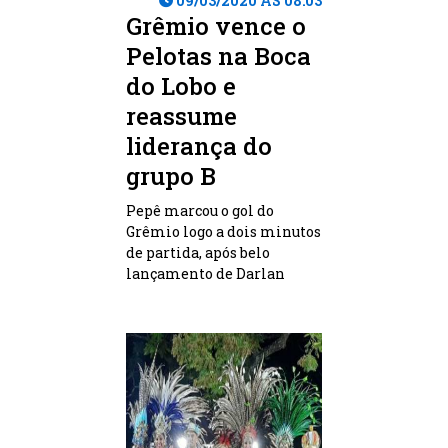
09/03/2020 ÀS 08:03
Grêmio vence o
Pelotas na Boca
do Lobo e
reassume
liderança do
grupo B
Pepê marcou o gol do
Grêmio logo a dois minutos
de partida, após belo
lançamento de Darlan