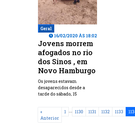
Geral
16/02/2020 ÀS 18:02
Jovens morrem
afogados no rio
dos Sinos , em
Novo Hamburgo
Os jovens estavam
desaparecidos desde a
tarde do sábado, 15
...
«
1
1130
1131
1132
1133
113
Anterior