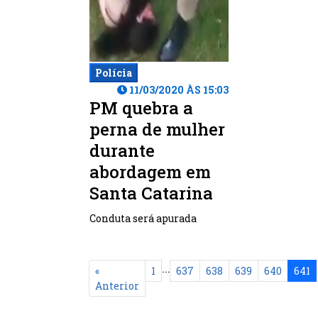
Polícia
11/03/2020 ÀS 15:03
PM quebra a
perna de mulher
durante
abordagem em
Santa Catarina
Conduta será apurada
...
«
1
637
638
639
640
641
Anterior