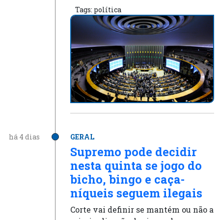
Tags:
política
há 4 dias
GERAL
Supremo pode decidir
nesta quinta se jogo do
bicho, bingo e caça-
níqueis seguem ilegais
Corte vai definir se mantém ou não a